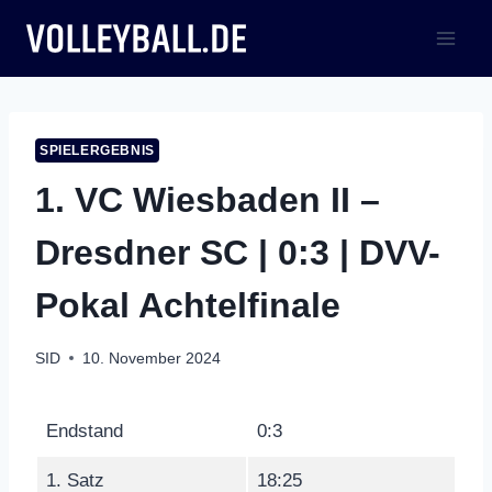
Zum
Inhalt
springen
SPIELERGEBNIS
1. VC Wiesbaden II –
Dresdner SC | 0:3 | DVV-
Pokal Achtelfinale
SID
10. November 2024
Endstand
0:3
1. Satz
18:25