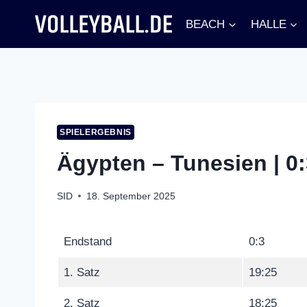
Zum
BEACH
HALLE
Inhalt
springen
SPIELERGEBNIS
Ägypten – Tunesien | 0:
SID
18. September 2025
Endstand
0:3
1. Satz
19:25
2. Satz
18:25