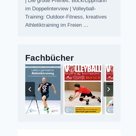
| Die große Freiheit: Bock/Lippmann
im Doppelinterview | Volleyball-
Training: Outdoor-Fitness, kreatives
Athletiktraining im Freien …
Fachbücher