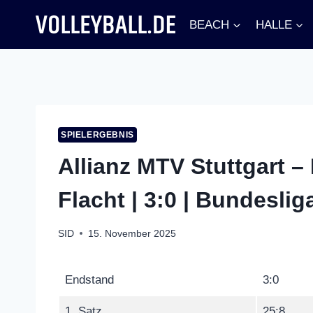
Zum
BEACH
HALLE
Inhalt
springen
SPIELERGEBNIS
Allianz MTV Stuttgart 
Flacht | 3:0 | Bundesli
SID
15. November 2025
Endstand
3:0
1. Satz
25:8