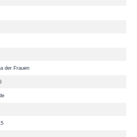
a der Frauen
6
de
15