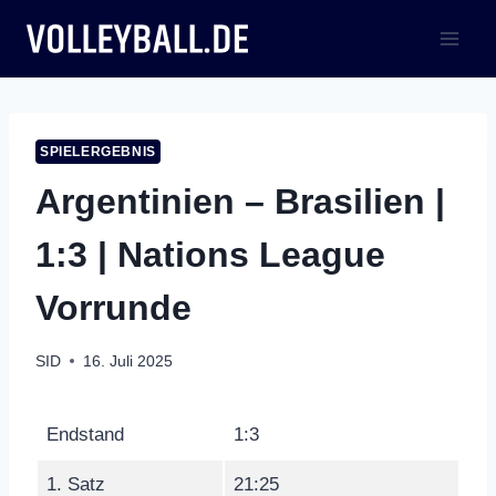
Zum
Inhalt
springen
SPIELERGEBNIS
Argentinien – Brasilien |
1:3 | Nations League
Vorrunde
SID
16. Juli 2025
Endstand
1:3
1. Satz
21:25