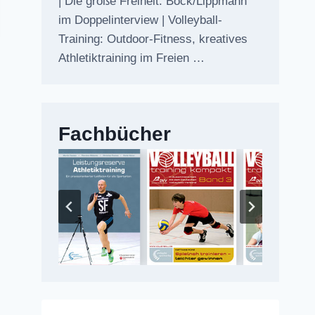
| Die große Freiheit: Bock/Lippmann
im Doppelinterview | Volleyball-
Training: Outdoor-Fitness, kreatives
Athletiktraining im Freien …
Fachbücher