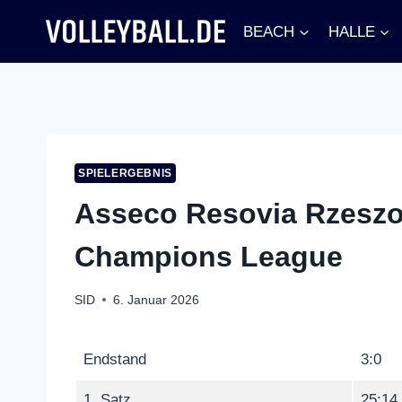
Zum
BEACH
HALLE
Inhalt
springen
SPIELERGEBNIS
Asseco Resovia Rzeszo
Champions League
SID
6. Januar 2026
Endstand
3:0
1. Satz
25:14