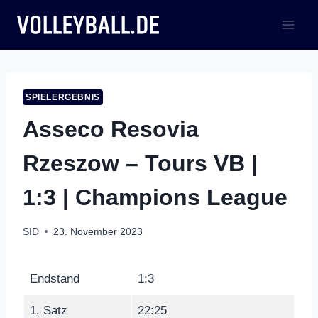
Zum
Inhalt
springen
SPIELERGEBNIS
Asseco Resovia
Rzeszow – Tours VB |
1:3 | Champions League
SID
23. November 2023
Endstand
1:3
1. Satz
22:25