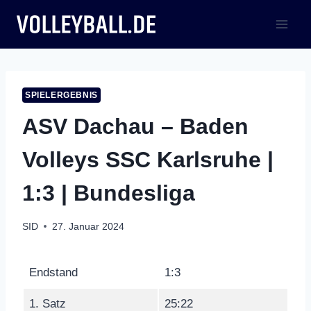
Zum
Inhalt
springen
SPIELERGEBNIS
ASV Dachau – Baden
Volleys SSC Karlsruhe |
1:3 | Bundesliga
SID
27. Januar 2024
Endstand
1:3
1. Satz
25:22