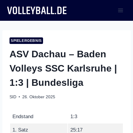
Zum
Inhalt
springen
SPIELERGEBNIS
ASV Dachau – Baden
Volleys SSC Karlsruhe |
1:3 | Bundesliga
SID
26. Oktober 2025
Endstand
1:3
1. Satz
25:17