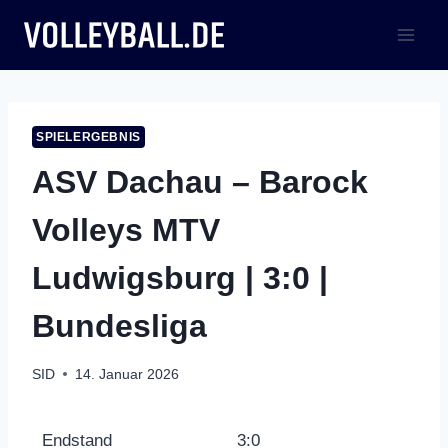
Zum
Inhalt
springen
SPIELERGEBNIS
ASV Dachau – Barock
Volleys MTV
Ludwigsburg | 3:0 |
Bundesliga
SID
14. Januar 2026
Endstand
3:0