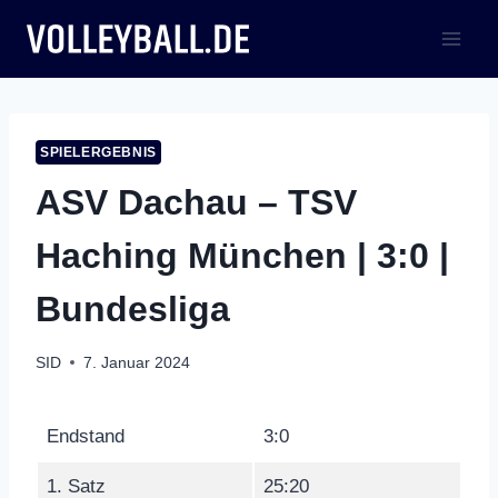
Zum
Inhalt
springen
SPIELERGEBNIS
ASV Dachau – TSV
Haching München | 3:0 |
Bundesliga
SID
7. Januar 2024
Endstand
3:0
1. Satz
25:20