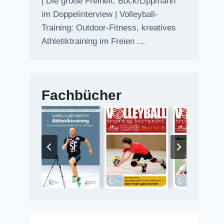
| Die große Freiheit: Bock/Lippmann
im Doppelinterview | Volleyball-
Training: Outdoor-Fitness, kreatives
Athletiktraining im Freien …
Fachbücher