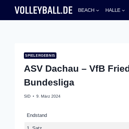
Zum
BEACH
HALLE
Inhalt
springen
SPIELERGEBNIS
ASV Dachau – VfB Friedr
Bundesliga
SID
9. März 2024
Endstand
1. Satz