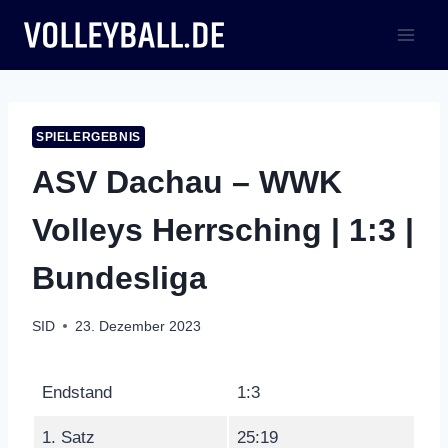
Zum
Inhalt
springen
SPIELERGEBNIS
ASV Dachau – WWK
Volleys Herrsching | 1:3 |
Bundesliga
SID
23. Dezember 2023
Endstand
1:3
1. Satz
25:19