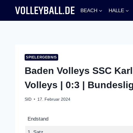
Zum
BEACH
HALLE
Inhalt
springen
SPIELERGEBNIS
Baden Volleys SSC Karl
Volleys | 0:3 | Bundesli
SID
17. Februar 2024
Endstand
1. Satz