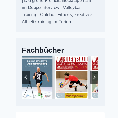
| Die große Freiheit: Bock/Lippmann
im Doppelinterview | Volleyball-
Training: Outdoor-Fitness, kreatives
Athletiktraining im Freien …
Fachbücher