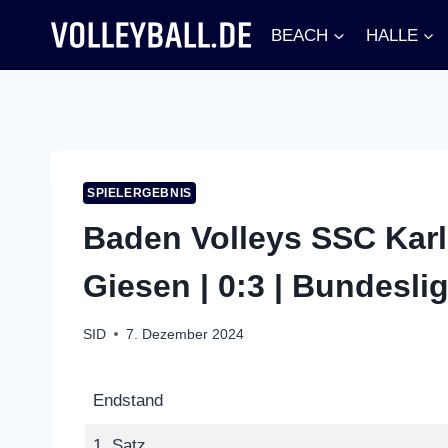
Zum
BEACH
HALLE
Inhalt
springen
SPIELERGEBNIS
Baden Volleys SSC Karl
Giesen | 0:3 | Bundesli
SID
7. Dezember 2024
Endstand
1. Satz