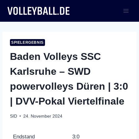
Zum
Inhalt
springen
SPIELERGEBNIS
Baden Volleys SSC
Karlsruhe – SWD
powervolleys Düren | 3:0
| DVV-Pokal Viertelfinale
SID
24. November 2024
Endstand
3:0