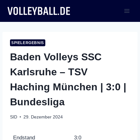
Zum
Inhalt
springen
SPIELERGEBNIS
Baden Volleys SSC
Karlsruhe – TSV
Haching München | 3:0 |
Bundesliga
SID
29. Dezember 2024
Endstand
3:0