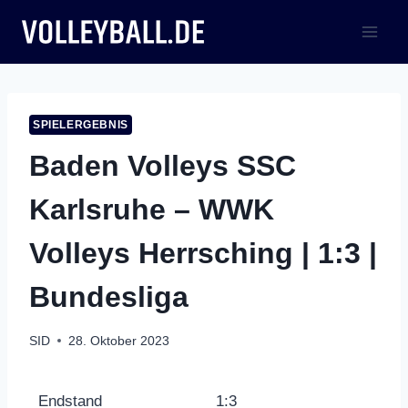
Zum
Inhalt
springen
SPIELERGEBNIS
Baden Volleys SSC
Karlsruhe – WWK
Volleys Herrsching | 1:3 |
Bundesliga
SID
28. Oktober 2023
Endstand
1:3