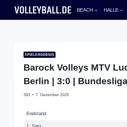
Zum
BEACH
HALLE
Inhalt
springen
SPIELERGEBNIS
Barock Volleys MTV Lu
Berlin | 3:0 | Bundeslig
SID
7. Dezember 2025
Endstand
1. Satz