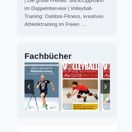
| Die große Freiheit: Bock/Lippmann
im Doppelinterview | Volleyball-
Training: Outdoor-Fitness, kreatives
Athletiktraining im Freien …
Fachbücher