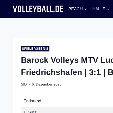
Zum
BEACH
HALLE
Inhalt
springen
SPIELERGEBNIS
Barock Volleys MTV Lu
Friedrichshafen | 3:1 |
SID
6. Dezember 2025
Endstand
1. Satz