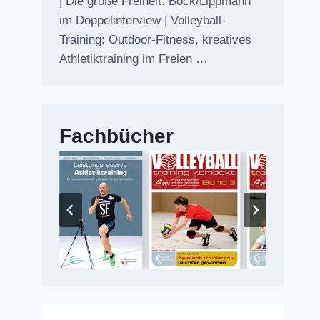
| Die große Freiheit: Bock/Lippmann
im Doppelinterview | Volleyball-
Training: Outdoor-Fitness, kreatives
Athletiktraining im Freien …
Fachbücher