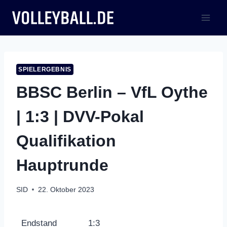
Zum
Inhalt
springen
SPIELERGEBNIS
BBSC Berlin – VfL Oythe
| 1:3 | DVV-Pokal
Qualifikation
Hauptrunde
SID
22. Oktober 2023
Endstand
1:3