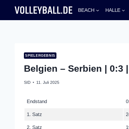
Zum
BEACH
HALLE
Inhalt
springen
SPIELERGEBNIS
Belgien – Serbien | 0:3
SID
11. Juli 2025
Endstand
0
1. Satz
2
2. Satz
1