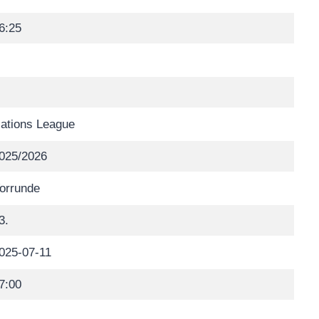
6:25
ations League
025/2026
orrunde
3.
025-07-11
7:00