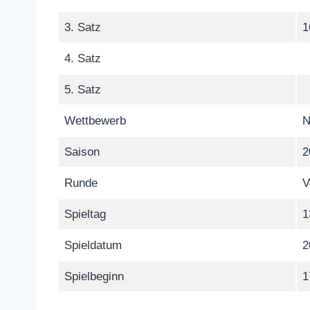
3. Satz
1
4. Satz
5. Satz
Wettbewerb
N
Saison
2
Runde
V
Spieltag
1
Spieldatum
2
Spielbeginn
1