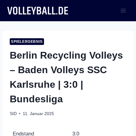
Zum
Inhalt
springen
SPIELERGEBNIS
Berlin Recycling Volleys
– Baden Volleys SSC
Karlsruhe | 3:0 |
Bundesliga
SID
11. Januar 2025
Endstand
3:0