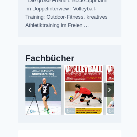
| Die große Freiheit: Bock/Lippmann
im Doppelinterview | Volleyball-
Training: Outdoor-Fitness, kreatives
Athletiktraining im Freien …
Fachbücher