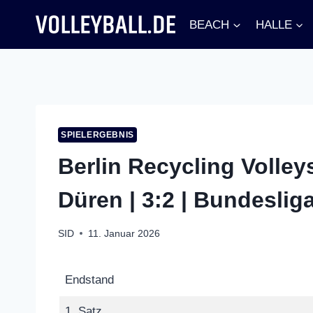
Zum
BEACH
HALLE
Inhalt
springen
SPIELERGEBNIS
Berlin Recycling Volle
Düren | 3:2 | Bundeslig
SID
11. Januar 2026
Endstand
1. Satz