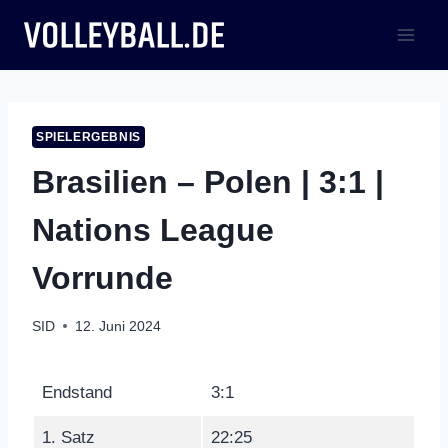
Zum
Inhalt
springen
SPIELERGEBNIS
Brasilien – Polen | 3:1 |
Nations League
Vorrunde
SID
12. Juni 2024
Endstand
3:1
1. Satz
22:25