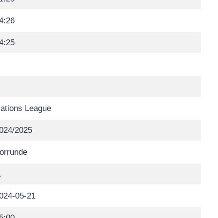
4:26
4:25
ations League
024/2025
orrunde
.
024-05-21
5:00