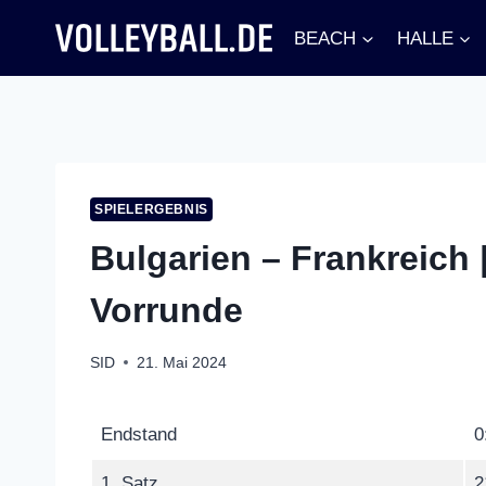
Zum
BEACH
HALLE
Inhalt
springen
SPIELERGEBNIS
Bulgarien – Frankreich 
Vorrunde
SID
21. Mai 2024
Endstand
0
1. Satz
2