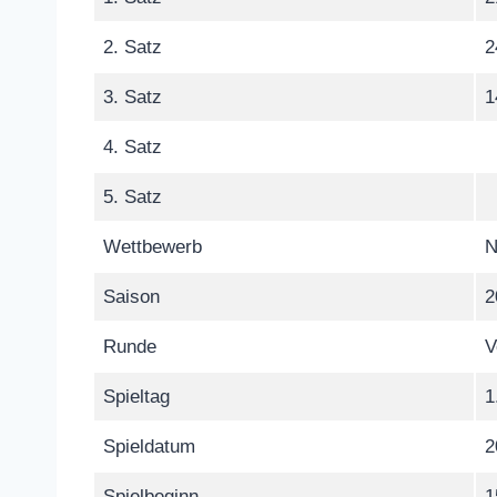
2. Satz
2
3. Satz
1
4. Satz
5. Satz
Wettbewerb
N
Saison
2
Runde
V
Spieltag
1
Spieldatum
2
Spielbeginn
1