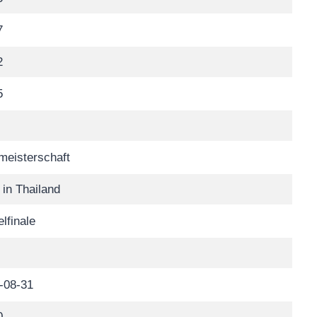
7
2
5
meisterschaft
 in Thailand
lfinale
-08-31
0