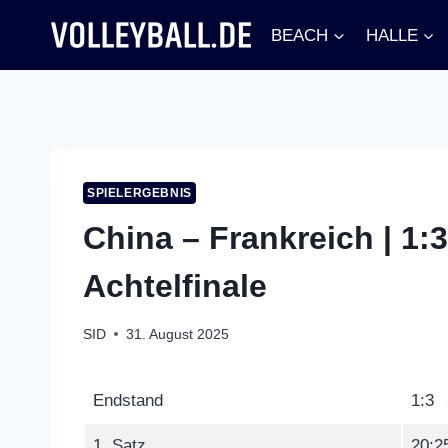
Zum
BEACH
HALLE
Inhalt
springen
SPIELERGEBNIS
China – Frankreich | 1:3
Achtelfinale
SID
31. August 2025
Endstand
1:3
1. Satz
20:2