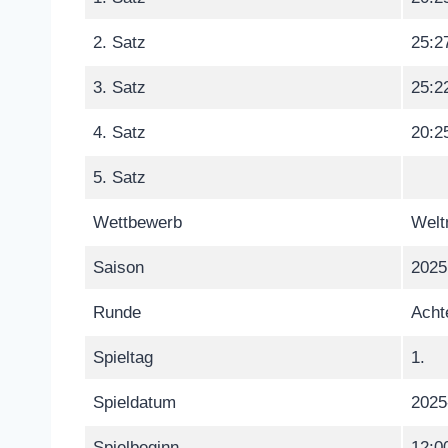
2. Satz
25:2
3. Satz
25:2
4. Satz
20:2
5. Satz
Wettbewerb
Welt
Saison
2025
Runde
Achte
Spieltag
1.
Spieldatum
2025
Spielbeginn
12:0