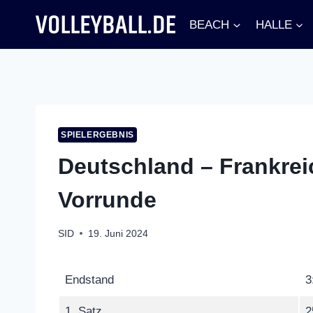
Zum
BEACH
HALLE
Inhalt
springen
SPIELERGEBNIS
Deutschland – Frankreic
Vorrunde
SID
19. Juni 2024
Endstand
3
1. Satz
2