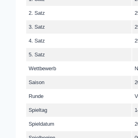
2. Satz
2
3. Satz
2
4. Satz
2
5. Satz
Wettbewerb
N
Saison
2
Runde
V
Spieltag
1
Spieldatum
2
Spielbeginn
0