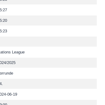
5:27
5:20
5:23
ations League
024/2025
orrunde
4.
024-06-19
9:00