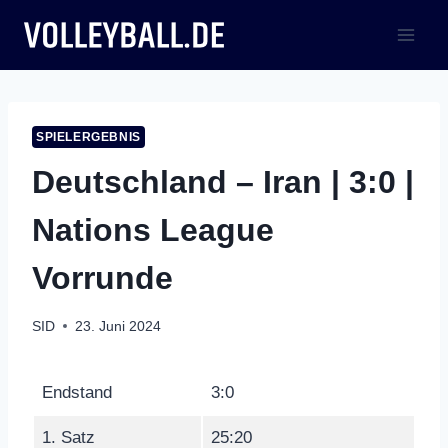
Zum
Inhalt
springen
SPIELERGEBNIS
Deutschland – Iran | 3:0 |
Nations League
Vorrunde
SID
23. Juni 2024
Endstand
3:0
1. Satz
25:20