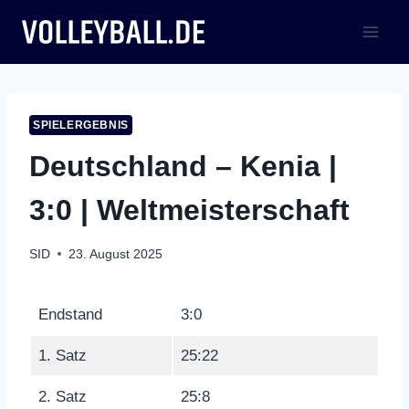
Zum
Inhalt
springen
SPIELERGEBNIS
Deutschland – Kenia |
3:0 | Weltmeisterschaft
SID
23. August 2025
Endstand
3:0
1. Satz
25:22
2. Satz
25:8