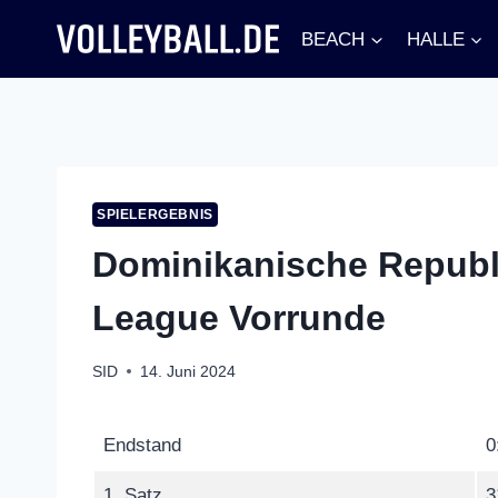
Zum
BEACH
HALLE
Inhalt
springen
SPIELERGEBNIS
Dominikanische Republik
League Vorrunde
SID
14. Juni 2024
Endstand
0
1. Satz
3