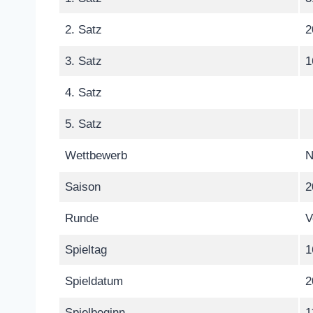
2. Satz
2
3. Satz
1
4. Satz
5. Satz
Wettbewerb
N
Saison
2
Runde
V
Spieltag
1
Spieldatum
2
Spielbeginn
1