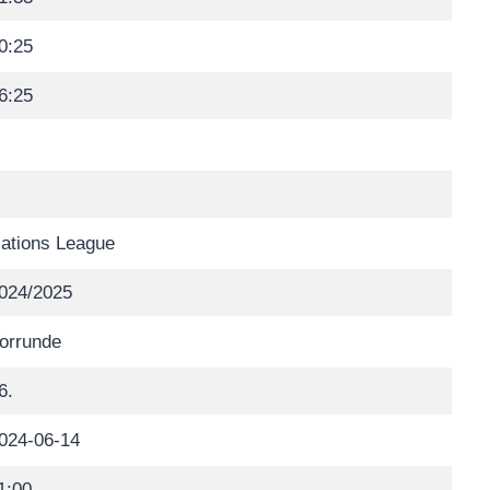
0:25
6:25
ations League
024/2025
orrunde
6.
024-06-14
1:00