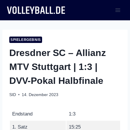
Zum
Inhalt
springen
SPIELERGEBNIS
Dresdner SC – Allianz
MTV Stuttgart | 1:3 |
DVV-Pokal Halbfinale
SID
14. Dezember 2023
Endstand
1:3
1. Satz
15:25