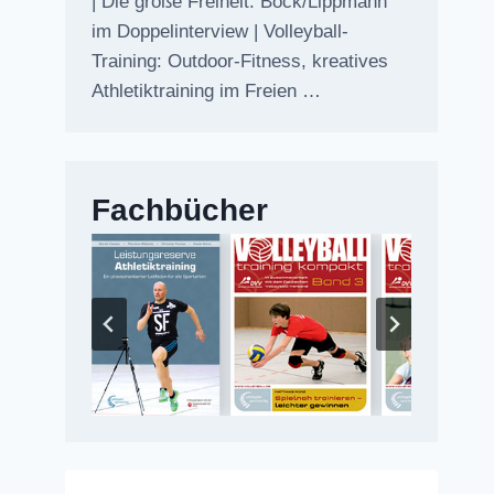
| Die große Freiheit: Bock/Lippmann
im Doppelinterview | Volleyball-
Training: Outdoor-Fitness, kreatives
Athletiktraining im Freien …
Fachbücher