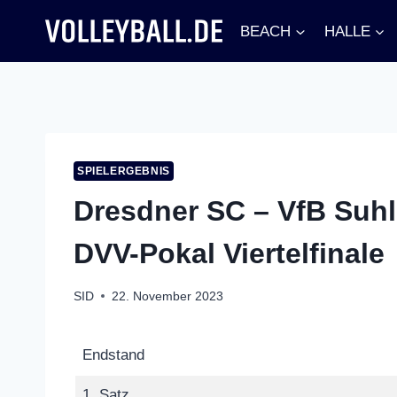
Zum
BEACH
HALLE
Inhalt
springen
SPIELERGEBNIS
Dresdner SC – VfB Suhl 
DVV-Pokal Viertelfinale
SID
22. November 2023
Endstand
1. Satz