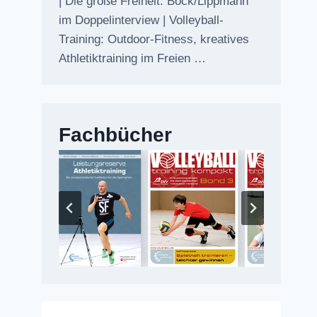
| Die große Freiheit: Bock/Lippmann
im Doppelinterview | Volleyball-
Training: Outdoor-Fitness, kreatives
Athletiktraining im Freien …
Fachbücher