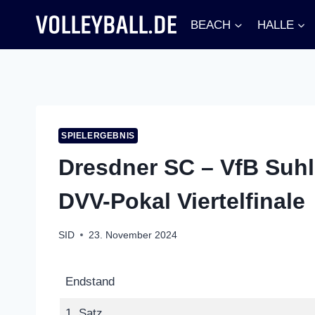
Zum
BEACH
HALLE
Inhalt
springen
SPIELERGEBNIS
Dresdner SC – VfB Suhl 
DVV-Pokal Viertelfinale
SID
23. November 2024
Endstand
1. Satz