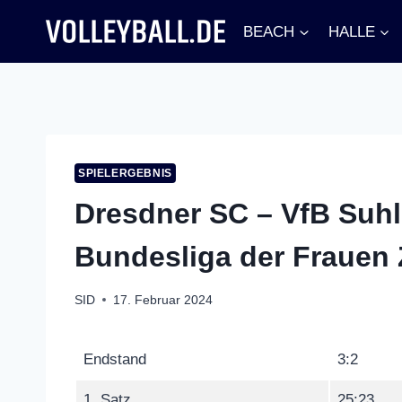
Zum
BEACH
HALLE
Inhalt
springen
SPIELERGEBNIS
Dresdner SC – VfB Suhl 
Bundesliga der Frauen
SID
17. Februar 2024
Endstand
3:2
1. Satz
25:23