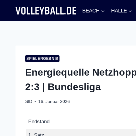
Zum
BEACH
HALLE
Inhalt
springen
SPIELERGEBNIS
Energiequelle Netzhop
2:3 | Bundesliga
SID
16. Januar 2026
Endstand
1. Satz