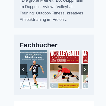
| Die große Freiheit: Bock/Lippmann
im Doppelinterview | Volleyball-
Training: Outdoor-Fitness, kreatives
Athletiktraining im Freien …
Fachbücher