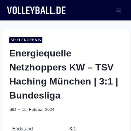
Zum
Inhalt
springen
SPIELERGEBNIS
Energiequelle
Netzhoppers KW – TSV
Haching München | 3:1 |
Bundesliga
SID
15. Februar 2024
Endstand
3:1