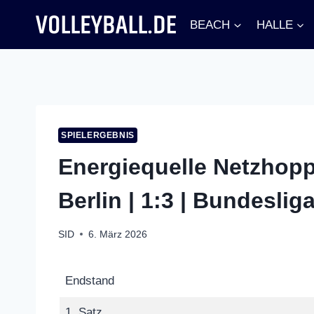
Zum
BEACH
HALLE
Inhalt
springen
SPIELERGEBNIS
Energiequelle Netzhop
Berlin | 1:3 | Bundeslig
SID
6. März 2026
Endstand
1. Satz