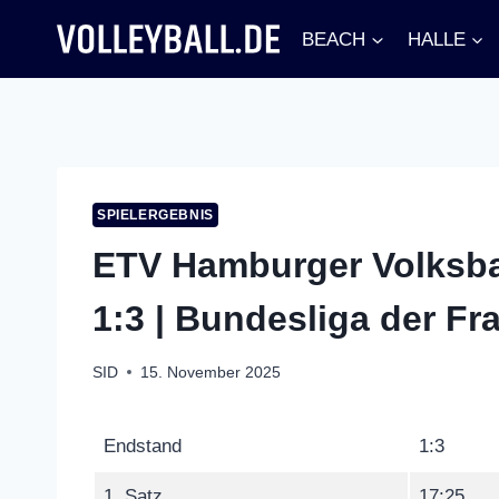
Zum
BEACH
HALLE
Inhalt
springen
SPIELERGEBNIS
ETV Hamburger Volksban
1:3 | Bundesliga der F
SID
15. November 2025
Endstand
1:3
1. Satz
17:25