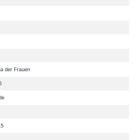
a der Frauen
6
de
15