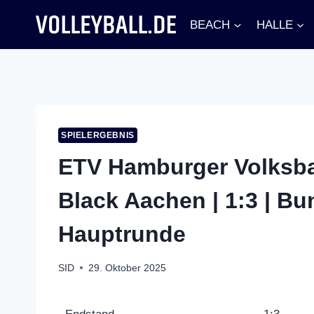
Zum
BEACH
HALLE
Inhalt
springen
SPIELERGEBNIS
ETV Hamburger Volksban
Black Aachen | 1:3 | Bu
Hauptrunde
SID
29. Oktober 2025