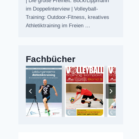
| Die große Freiheit: Bock/Lippmann
im Doppelinterview | Volleyball-
Training: Outdoor-Fitness, kreatives
Athletiktraining im Freien …
Fachbücher