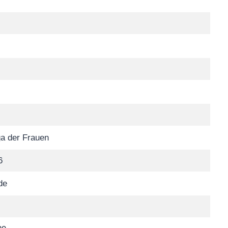
a der Frauen
6
de