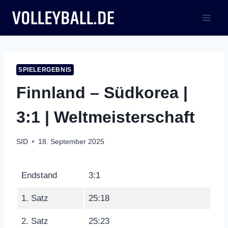
Zum
Inhalt
springen
SPIELERGEBNIS
Finnland – Südkorea |
3:1 | Weltmeisterschaft
SID
18. September 2025
Endstand
3:1
1. Satz
25:18
2. Satz
25:23