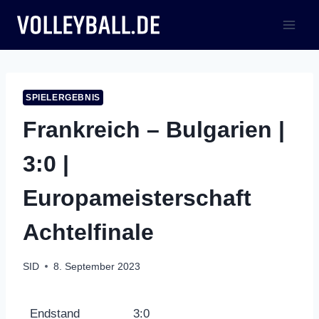
Zum
Inhalt
springen
SPIELERGEBNIS
Frankreich – Bulgarien |
3:0 |
Europameisterschaft
Achtelfinale
SID
8. September 2023
Endstand
3:0