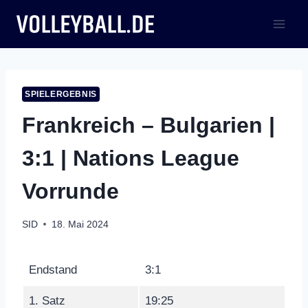
Zum
Inhalt
springen
SPIELERGEBNIS
Frankreich – Bulgarien |
3:1 | Nations League
Vorrunde
SID
18. Mai 2024
Endstand
3:1
1. Satz
19:25