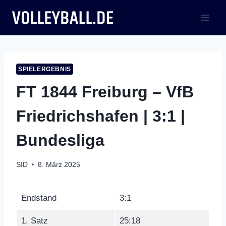
Zum
Inhalt
springen
SPIELERGEBNIS
FT 1844 Freiburg – VfB
Friedrichshafen | 3:1 |
Bundesliga
SID
8. März 2025
Endstand
3:1
1. Satz
25:18