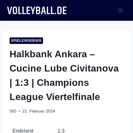
Zum
Inhalt
springen
SPIELERGEBNIS
Halkbank Ankara –
Cucine Lube Civitanova
| 1:3 | Champions
League Viertelfinale
SID
21. Februar 2024
Endstand
1:3