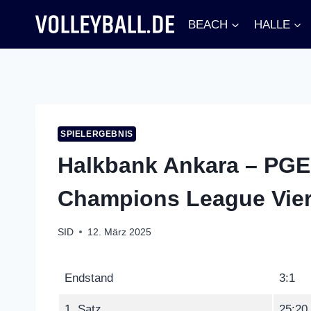
Zum
BEACH
HALLE
Inhalt
springen
SPIELERGEBNIS
Halkbank Ankara – PGE 
Champions League Viert
SID
12. März 2025
Endstand
3:1
1. Satz
25:20