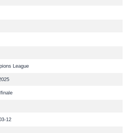
ions League
2025
lfinale
03-12