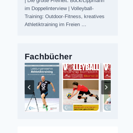
| Die große Freiheit: Bock/Lippmann
im Doppelinterview | Volleyball-
Training: Outdoor-Fitness, kreatives
Athletiktraining im Freien …
Fachbücher