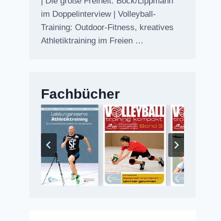
| Die große Freiheit: Bock/Lippmann
im Doppelinterview | Volleyball-
Training: Outdoor-Fitness, kreatives
Athletiktraining im Freien …
Fachbücher