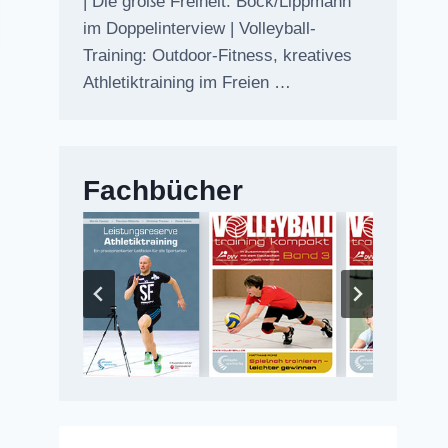
| Die große Freiheit: Bock/Lippmann
im Doppelinterview | Volleyball-
Training: Outdoor-Fitness, kreatives
Athletiktraining im Freien …
Fachbücher