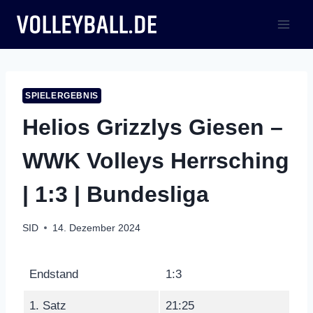
Zum
Inhalt
springen
SPIELERGEBNIS
Helios Grizzlys Giesen –
WWK Volleys Herrsching
| 1:3 | Bundesliga
SID
14. Dezember 2024
Endstand
1:3
1. Satz
21:25