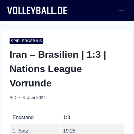
Zum
Inhalt
springen
SPIELERGEBNIS
Iran – Brasilien | 1:3 |
Nations League
Vorrunde
SID
6. Juni 2024
Endstand
1:3
1. Satz
19:25