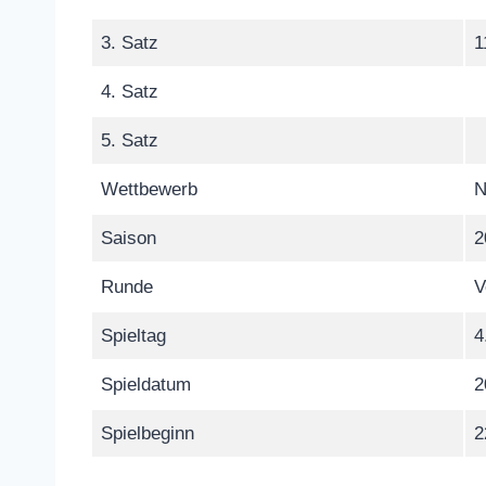
3. Satz
1
4. Satz
5. Satz
Wettbewerb
N
Saison
2
Runde
V
Spieltag
4
Spieldatum
2
Spielbeginn
2