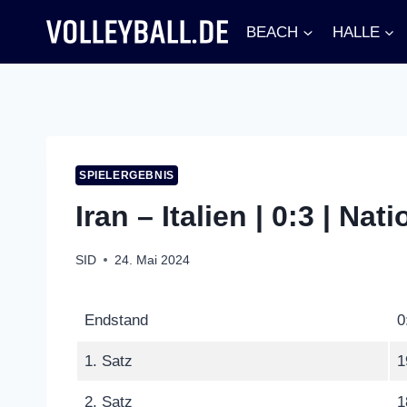
Zum
BEACH
HALLE
Inhalt
springen
SPIELERGEBNIS
Iran – Italien | 0:3 | N
SID
24. Mai 2024
Endstand
0
1. Satz
1
2. Satz
1